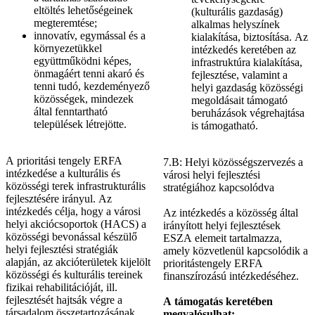
eltöltés lehetőségeinek
(kulturális gazdaság)
megteremtése;
alkalmas helyszínek
innovatív, egymással és a
kialakítása, biztosítása. Az
környezetükkel
intézkedés keretében az
együttműködni képes,
infrastruktúra kialakítása,
önmagáért tenni akaró és
fejlesztése, valamint a
tenni tudó, kezdeményező
helyi gazdaság közösségi
közösségek, mindezek
megoldásait támogató
által fenntartható
beruházások végrehajtása
települések létrejötte.
is támogatható.
A prioritási tengely ERFA
7.B: Helyi közösségszervezés a
intézkedése a kulturális és
városi helyi fejlesztési
közösségi terek infrastrukturális
stratégiához kapcsolódva
fejlesztésére irányul. Az
intézkedés célja, hogy a városi
Az intézkedés a közösség által
helyi akciócsoportok (HACS) a
irányított helyi fejlesztések
közösségi bevonással készülő
ESZA elemeit tartalmazza,
helyi fejlesztési stratégiák
amely közvetlenül kapcsolódik a
alapján, az akcióterületek kijelölt
prioritástengely ERFA
közösségi és kulturális tereinek
finanszírozású intézkedéséhez.
fizikai rehabilitációját, ill.
fejlesztését hajtsák végre a
A támogatás keretében
társadalom összetartozásának
megvalósulhat: