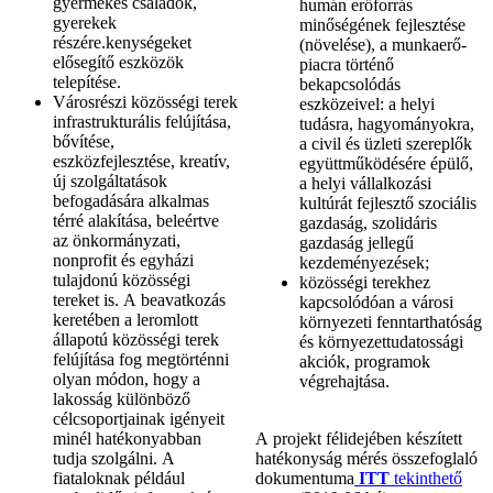
gyermekes családok,
humán erőforrás
gyerekek
minőségének fejlesztése
részére.kenységeket
(növelése), a munkaerő-
elősegítő eszközök
piacra történő
telepítése.
bekapcsolódás
Városrészi közösségi terek
eszközeivel: a helyi
infrastrukturális felújítása,
tudásra, hagyományokra,
bővítése,
a civil és üzleti szereplők
eszközfejlesztése, kreatív,
együttműködésére épülő,
új szolgáltatások
a helyi vállalkozási
befogadására alkalmas
kultúrát fejlesztő szociális
térré alakítása, beleértve
gazdaság, szolidáris
az önkormányzati,
gazdaság jellegű
nonprofit és egyházi
kezdeményezések;
tulajdonú közösségi
közösségi terekhez
tereket is. A beavatkozás
kapcsolódóan a városi
keretében a leromlott
környezeti fenntarthatóság
állapotú közösségi terek
és környezettudatossági
felújítása fog megtörténni
akciók, programok
olyan módon, hogy a
végrehajtása.
lakosság különböző
célcsoportjainak igényeit
minél hatékonyabban
A projekt félidejében készített
tudja szolgálni. A
hatékonyság mérés összefoglaló
fiataloknak például
dokumentuma
ITT
tekinthető