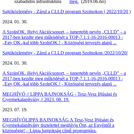
szabadidős infrastruktúra
meg.
(2019.06.hó)
Sajtóközlemény - Zárul a CLLD program Szolnokon ( 2022/10/20 )
2024. 01. 30.
​A SzolnOK. Helyi Akciócsoport, – ismertebb nevén „CLLD” – a
2017-ben kezdte meg működését a TOP-7.1.1-16-2016-00013 -
„Egy OK.-kal több SzolnOK.! - Közösségi tervezés alapú ...
Sajtóközlemény - Zárul a CLLD program Szolnokon /2022/10/20/
2024. 01. 30.
A SzolnOK. Helyi Akciócsoport, – ismertebb nevén „CLLD” – a
2017-ben kezdte meg működését a TOP-7.1.1-16-2016-00013 -
„Egy OK.-kal több SzolnOK.! - Közösségi tervezés alapú ...
MEGHÍVÓ // ​LIPPA BAJNOKSÁG - Tesz-Vesz Ifjúsági és
Gyermekalapítvány // 2023. 08. 19.
2023. 07. 19.
MEGHÍVÓ ​LIPPA BAJNOKSÁG A Tesz-Vesz Ifjúsági és
Gyermekalapítvány tisztelettel meghívja Önt, az Egyéntől a
közösségig! – Lippa bajnokság című programjára.