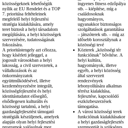
közösségeknek lehetőségük
ingyenes fitness edzőpálya
nyílik az EU Rendelet és a TOP
stb. – kiépítése, míg a
7. prioritása feltételeinek
családosoknak
megfelelő helyi fejlesztési
hagyományos,
stratégia kialakítására, amely
ugyanakkor biztonságos
teret biztosít a helyi társadalom
szolgáltatások garantálása
megújítására, a helyi közösségek
– játszóterek stb. – míg az
szervezésére, tudatosságának
idősebb korosztálynak a
fokozására.
közösségi tevé
A prioritástengely azt célozza,
Közterek „közösségi tér
hogy kísérleti jelleggel, a
funkcióinak” bővítése. A
jogosult városokban a helyi
helyi kultúra,
lakosság, a civil szervezetek, a
hagyományok, illetve
vállalkozások és az
egyéb, a helyi közösség
önkormányzatok
által szervezett
együttműködésével, illetve
rendezvények
kezdeményezésére integrált,
lebonyolítására alkalmas
közösségfejlesztést és helyi
térrész kialakítása,
identitástudatot elősegítő,
fejlesztése, kapcsolódó
elsődlegesen kulturális és
eszközbeszerzések
közösségi tartalmú, a helyi
támogatása.
gazdaságfejlesztést támogató
A városi közösségi terek
stratégiák készüljenek, amelyek
funkcióinak kialakításakor
alapján olyan helyi fejlesztési
a helyi gazdaságfejlesztés
programok valósulnak meg,
szempontját is szükséges