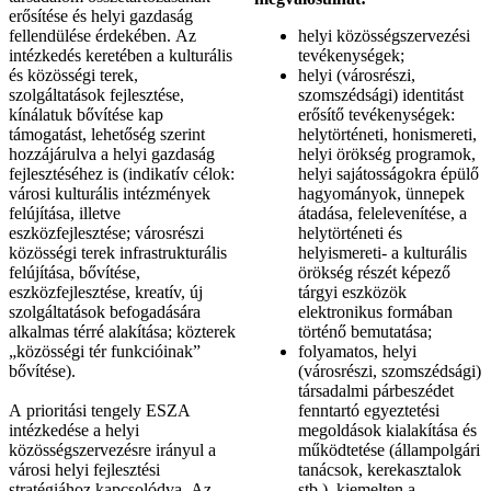
erősítése és helyi gazdaság
fellendülése érdekében. Az
helyi közösségszervezési
intézkedés keretében a kulturális
tevékenységek;
és közösségi terek,
helyi (városrészi,
szolgáltatások fejlesztése,
szomszédsági) identitást
kínálatuk bővítése kap
erősítő tevékenységek:
támogatást, lehetőség szerint
helytörténeti, honismereti,
hozzájárulva a helyi gazdaság
helyi örökség programok,
fejlesztéséhez is (indikatív célok:
helyi sajátosságokra épülő
városi kulturális intézmények
hagyományok, ünnepek
felújítása, illetve
átadása, felelevenítése, a
eszközfejlesztése; városrészi
helytörténeti és
közösségi terek infrastrukturális
helyismereti- a kulturális
felújítása, bővítése,
örökség részét képező
eszközfejlesztése, kreatív, új
tárgyi eszközök
szolgáltatások befogadására
elektronikus formában
alkalmas térré alakítása; közterek
történő bemutatása;
„közösségi tér funkcióinak”
folyamatos, helyi
bővítése).
(városrészi, szomszédsági)
társadalmi párbeszédet
A prioritási tengely ESZA
fenntartó egyeztetési
intézkedése a helyi
megoldások kialakítása és
közösségszervezésre irányul a
működtetése (állampolgári
városi helyi fejlesztési
tanácsok, kerekasztalok
stratégiához kapcsolódva. Az
stb.), kiemelten a