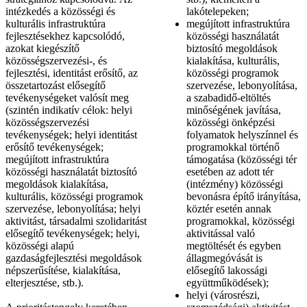
intézkedés a közösségi és
lakótelepeken;
kulturális infrastruktúra
megújított infrastruktúra
fejlesztésekhez kapcsolódó,
közösségi használatát
azokat kiegészítő
biztosító megoldások
közösségszervezési-, és
kialakítása, kulturális,
fejlesztési, identitást erősítő, az
közösségi programok
összetartozást elősegítő
szervezése, lebonyolítása,
tevékenységeket valósít meg
a szabadidő-eltöltés
(szintén indikatív célok: helyi
minőségének javítása,
közösségszervezési
közösségi önképzési
tevékenységek; helyi identitást
folyamatok helyszínnel és
erősítő tevékenységek;
programokkal történő
megújított infrastruktúra
támogatása (közösségi tér
közösségi használatát biztosító
esetében az adott tér
megoldások kialakítása,
(intézmény) közösségi
kulturális, közösségi programok
bevonásra építő irányítása,
szervezése, lebonyolítása; helyi
köztér esetén annak
aktivitást, társadalmi szolidaritást
programokkal, közösségi
elősegítő tevékenységek; helyi,
aktivitással való
közösségi alapú
megtöltését és egyben
gazdaságfejlesztési megoldások
állagmegóvását is
népszerűsítése, kialakítása,
elősegítő lakossági
elterjesztése, stb.).
együttműködések);
helyi (városrészi,