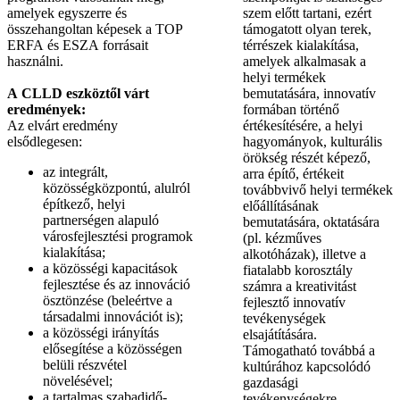
amelyek egyszerre és
szem előtt tartani, ezért
összehangoltan képesek a TOP
támogatott olyan terek,
ERFA és ESZA forrásait
térrészek kialakítása,
használni.
amelyek alkalmasak a
helyi termékek
A CLLD eszköztől várt
bemutatására, innovatív
eredmények:
formában történő
Az elvárt eredmény
értékesítésére, a helyi
elsődlegesen:
hagyományok, kulturális
örökség részét képező,
az integrált,
arra építő, értékeit
közösségközpontú, alulról
továbbvivő helyi termékek
építkező, helyi
előállításának
partnerségen alapuló
bemutatására, oktatására
városfejlesztési programok
(pl. kézműves
kialakítása;
alkotóházak), illetve a
a közösségi kapacitások
fiatalabb korosztály
fejlesztése és az innováció
számra a kreativitást
ösztönzése (beleértve a
fejlesztő innovatív
társadalmi innovációt is);
tevékenységek
a közösségi irányítás
elsajátítására.
elősegítése a közösségen
Támogatható továbbá a
belüli részvétel
kultúrához kapcsolódó
növelésével;
gazdasági
a tartalmas szabadidő-
tevékenységekre