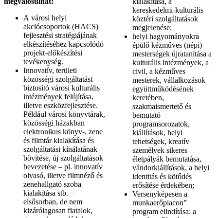
megvalósulhat:
kialakítása, a
kereskedelmi-kulturális
A városi helyi
köztéri szolgáltatások
akciócsoportok (HACS)
megjelenése;
fejlesztési stratégiájának
helyi hagyományokra
elkészítéséhez kapcsolódó
épülő kézműves (népi)
projekt-előkészítési
mesterségek újratanítása a
tevékenység.
kulturális intézmények, a
Innovatív, területi
civil, a kézműves
közösségi szolgáltatást
mesterek, vállalkozások
biztosító városi kulturális
együttműködésének
intézmények felújítása,
keretében,
illetve eszközfejlesztése.
szakmaismertető és
Például városi könyvtárak,
bemutató
közösségi házakban
programsorozatok,
elektronikus könyv-, zene
kiállítások, helyi
és filmtár kialakítása és
tehetségek, kreatív
szolgáltatási kínálatának
személyek sikeres
bővítése, új szolgáltatások
életpályák bemutatása,
bevezetése – pl. innovatív
vándorkiállítások, a helyi
olvasó, illetve filmnéző és
identitás és kötődés
zenehallgató szoba
erősítése érdekében;
kialakítása stb. –
Versenyképesen a
elsősorban, de nem
munkaerőpiacon”
kizárólagosan fiatalok,
program elindítása: a