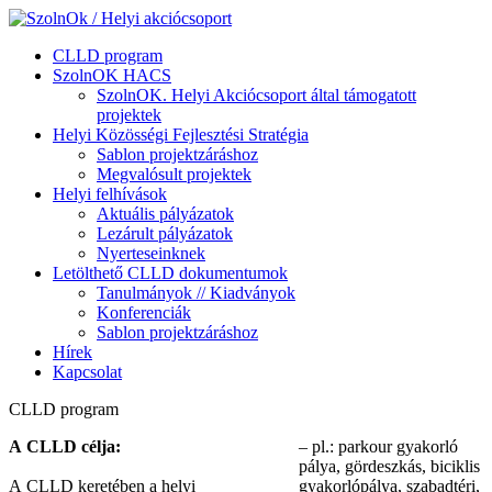
CLLD program
SzolnOK HACS
SzolnOK. Helyi Akciócsoport által támogatott
projektek
Helyi Közösségi Fejlesztési Stratégia
Sablon projektzáráshoz
Megvalósult projektek
Helyi felhívások
Aktuális pályázatok
Lezárult pályázatok
Nyerteseinknek
Letölthető CLLD dokumentumok
Tanulmányok // Kiadványok
Konferenciák
Sablon projektzáráshoz
Hírek
Kapcsolat
CLLD program
A CLLD célja:
– pl.: parkour gyakorló
pálya, gördeszkás, biciklis
A CLLD keretében a helyi
gyakorlópálya, szabadtéri,