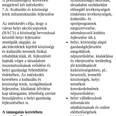
A prioritástengely keretében
szomszédsági) aktivitást,
megjelenő két intézkedés:
társadalmi szolidaritást
7.A: Kulturális és közösségi
elősegítő tevékenységek
terek infrastrukturális fejlesztése
(önkéntes tevékenységek,
kulturális- és
Az intézkedés célja, hogy a
sportprogramok
városi helyi akciócsoportok
megszervezése,
(HACS) a közösségi bevonással
adományozói kultúra
készülő helyi fejlesztési
fejlesztése stb.);
stratégiák alapján, az
helyi, közösségi alapú
akcióterületek kijelölt közösségi
gazdaságfejlesztési
és kulturális tereinek fizikai
megoldások
rehabilitációját, ill. fejlesztését
népszerűsítése, kialakítása
hajtsák végre a társadalom
és elterjesztése területileg
összetartozásának erősítése és
jól körülhatárolt
helyi gazdasági fellendülése
kisközösségekben, pl.:
érdekében. Az intézkedés
beszerzői, termelői
keretében a kulturális és
közösségek, helyi
közösségi terek, szolgáltatások
termékek
fejlesztése, kínálatuk bővítése
kereskedelmének
kap támogatást, lehetőség szerint
népszerűsítése;
hozzájárulva a helyi gazdaság
helyi vállalkozások
fejlesztéséhez is.
információs
adatbázisainak és online
A támogatás keretében
elérhetőségének