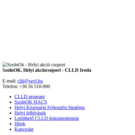
SzolnOK. Helyi akciócsoport - CLLD Iroda
E-mail:
clld@szvf.hu
Telefon: +36 56 510-900
CLLD program
SzolnOK HACS
Helyi Közösségi Fejlesztési Stratégia
Helyi felhívások
Letölthető CLLD dokumentumok
Hírek
Kapcsolat