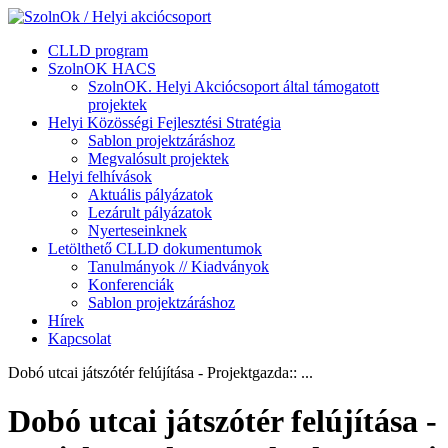
CLLD program
SzolnOK HACS
SzolnOK. Helyi Akciócsoport által támogatott
projektek
Helyi Közösségi Fejlesztési Stratégia
Sablon projektzáráshoz
Megvalósult projektek
Helyi felhívások
Aktuális pályázatok
Lezárult pályázatok
Nyerteseinknek
Letölthető CLLD dokumentumok
Tanulmányok // Kiadványok
Konferenciák
Sablon projektzáráshoz
Hírek
Kapcsolat
Dobó utcai játszótér felújítása - Projektgazda:: ...
Dobó utcai játszótér felújítása -