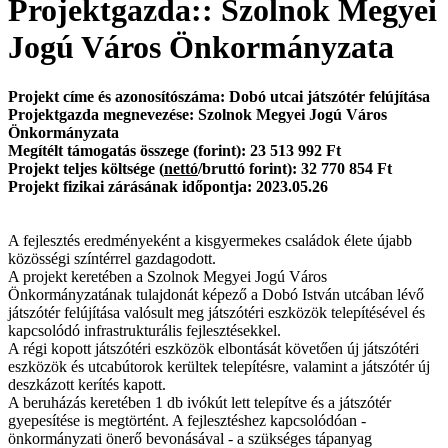
Projektgazda:: Szolnok Megyei
Jogú Város Önkormányzata
Projekt címe és azonosítószáma: Dobó utcai játszótér felújítása
Projektgazda megnevezése: Szolnok Megyei Jogú Város
Önkormányzata
Megítélt támogatás összege (forint): 23 513 992 Ft
Projekt teljes költsége (
nettó
/bruttó forint): 32 770 854 Ft
Projekt fizikai zárásának időpontja: 2023.05.26
A fejlesztés eredményeként a kisgyermekes családok élete újabb
közösségi színtérrel gazdagodott.
A projekt keretében a Szolnok Megyei Jogú Város
Önkormányzatának tulajdonát képező a Dobó István utcában lévő
játszótér felújítása valósult meg játszótéri eszközök telepítésével és
kapcsolódó infrastrukturális fejlesztésekkel.
A régi kopott játszótéri eszközök elbontását követően új játszótéri
eszközök és utcabútorok kerültek telepítésre, valamint a játszótér új
deszkázott kerítés kapott.
A beruházás keretében 1 db ivókút lett telepítve és a játszótér
gyepesítése is megtörtént. A fejlesztéshez kapcsolódóan -
önkormányzati önerő bevonásával - a szükséges tápanyag