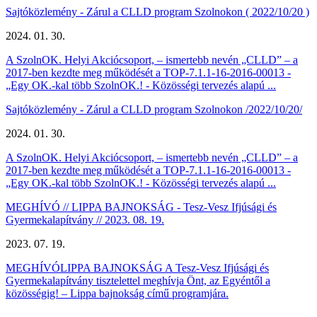
Sajtóközlemény - Zárul a CLLD program Szolnokon ( 2022/10/20 )
2024. 01. 30.
​A SzolnOK. Helyi Akciócsoport, – ismertebb nevén „CLLD” – a
2017-ben kezdte meg működését a TOP-7.1.1-16-2016-00013 -
„Egy OK.-kal több SzolnOK.! - Közösségi tervezés alapú ...
Sajtóközlemény - Zárul a CLLD program Szolnokon /2022/10/20/
2024. 01. 30.
A SzolnOK. Helyi Akciócsoport, – ismertebb nevén „CLLD” – a
2017-ben kezdte meg működését a TOP-7.1.1-16-2016-00013 -
„Egy OK.-kal több SzolnOK.! - Közösségi tervezés alapú ...
MEGHÍVÓ // ​LIPPA BAJNOKSÁG - Tesz-Vesz Ifjúsági és
Gyermekalapítvány // 2023. 08. 19.
2023. 07. 19.
MEGHÍVÓ ​LIPPA BAJNOKSÁG A Tesz-Vesz Ifjúsági és
Gyermekalapítvány tisztelettel meghívja Önt, az Egyéntől a
közösségig! – Lippa bajnokság című programjára.