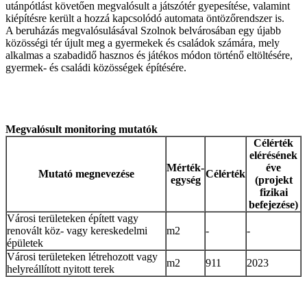
utánpótlást követően megvalósult a játszótér gyepesítése, valamint
kiépítésre került a hozzá kapcsolódó automata öntözőrendszer is.
A beruházás megvalósulásával Szolnok belvárosában egy újabb
közösségi tér újult meg a gyermekek és családok számára, mely
alkalmas a szabadidő hasznos és játékos módon történő eltöltésére,
gyermek- és családi közösségek építésére.
Megvalósult monitoring mutatók
Célérték
elérésének
Mérték­
éve
Mutató megnevezése
Célérték
egység
(projekt
fizikai
befejezése)
Városi területeken épített vagy
renovált köz- vagy kereskedelmi
m2
-
-
épületek
Városi területeken létrehozott vagy
m2
911
2023
helyreállított nyitott terek